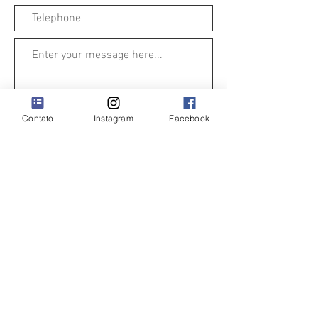
Contato
Instagram
Facebook
To send
QUINTA DE SÃO TOMÉ
Estrada da Igrejinha, EM571-1,
7005-847
Évora
Mobile
phone
92 771 2222